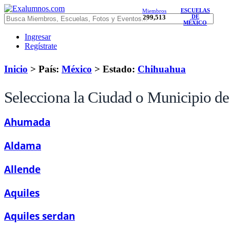
ESCUELAS
Miembros
299,513
DE
MÉXICO
Ingresar
Regístrate
Inicio
> País:
México
>
Estado:
Chihuahua
Selecciona la Ciudad o Municipio de
Ahumada
Aldama
Allende
Aquiles
Aquiles serdan