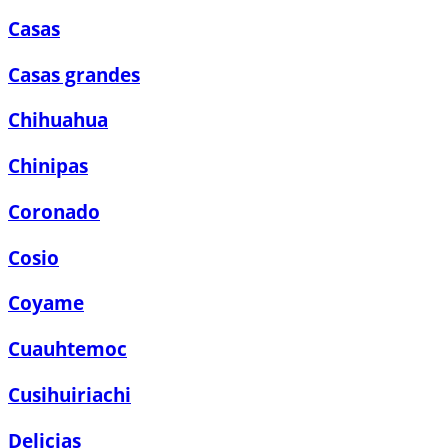
Casas
Casas grandes
Chihuahua
Chinipas
Coronado
Cosio
Coyame
Cuauhtemoc
Cusihuiriachi
Delicias