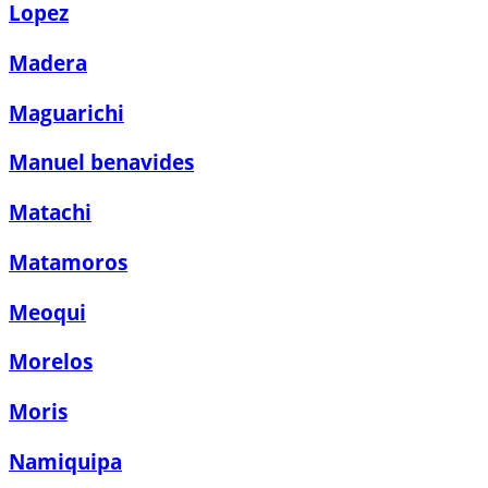
Lopez
Madera
Maguarichi
Manuel benavides
Matachi
Matamoros
Meoqui
Morelos
Moris
Namiquipa