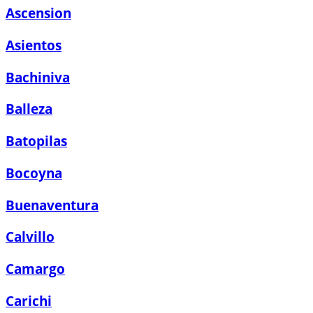
Ascension
Asientos
Bachiniva
Balleza
Batopilas
Bocoyna
Buenaventura
Calvillo
Camargo
Carichi